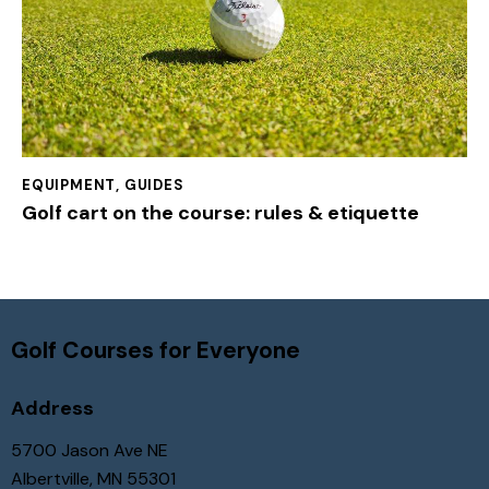
EQUIPMENT
,
GUIDES
Golf cart on the course: rules & etiquette
Golf Courses for Everyone
Address
5700 Jason Ave NE
Albertville, MN 55301