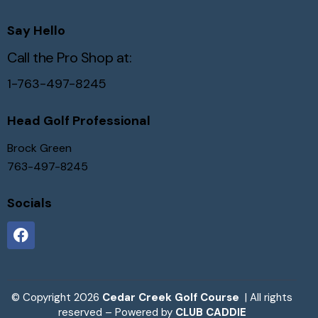
Say Hello
Call the Pro Shop at:
1-763-497-8245
Head Golf Professional
Brock Green
763-497-8245
Socials
© Copyright 2026
Cedar Creek Golf Course
| All rights
reserved – Powered by
CLUB CADDIE